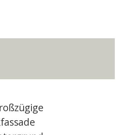
oßzügige
kfassade