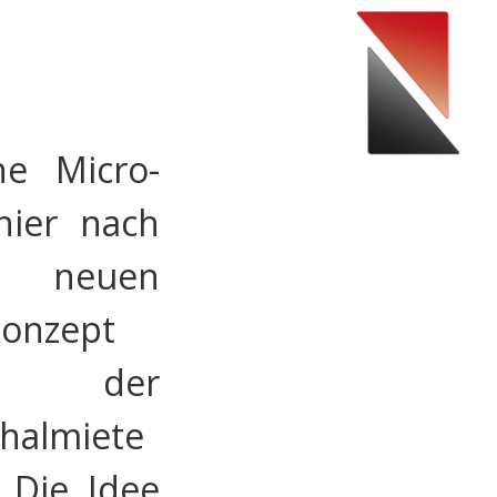
Toggle
navigation
ne Micro-
hier nach
euen
Konzept
 der
halmiete
 Die Idee