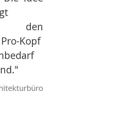
gt
rs den
 Pro-Kopf
nbedarf
nd."
hitekturbüro