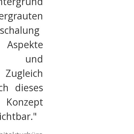
ntergrund
ergrauten
schalung
e Aspekte
ie und
Zugleich
ch dieses
 Konzept
ichtbar."