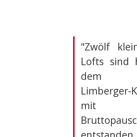
"Zwölf klei
Lofts sind 
dem n
Limberger-
mit
Bruttopausc
entstanden.