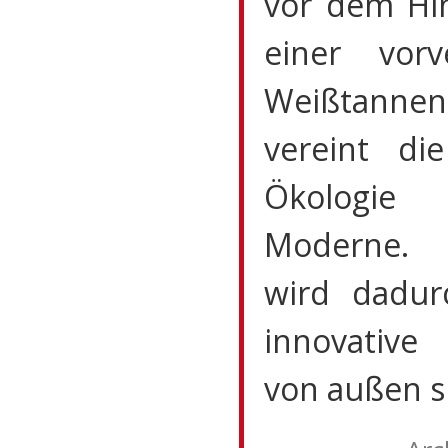
vor dem Hi
einer vorv
Weißtannen
vereint di
Ökolog
Moderne. 
wird dadur
innovative
von außen s